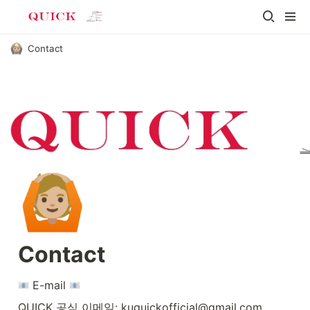
Contact
🙆🏼
Contact
 E-mail 
QUICK 공식 이메일: kuquickofficial@gmail.com